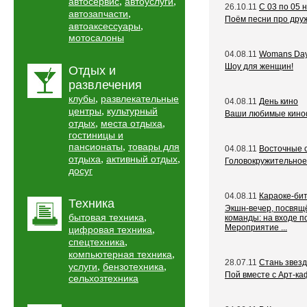
,
,
автосервис
автоуслуги
26.10.11
C 03 по 05 
,
автозапчасти
Поём песни про друж
,
автоаксессуары
мотосалоны
04.08.11
Womans Day
Шоу для женщин!
Отдых и
развлечения
,
клубы
развлекательные
04.08.11
День кино
,
центры
культурный
Ваши любимые кино
,
,
отдых
места отдыха
гостиницы и
,
пансионаты
товары для
04.08.11
Восточные с
,
,
отдыха
активный отдых
Головокружительное 
досуг
04.08.11
Караоке-бит
Техника
Экшн-вечер, посвящё
,
бытовая техника
команды: на входе п
Мероприятие ...
,
цифровая техника
,
спецтехника
,
компьютерная техника
28.07.11
Стань звезд
,
,
услуги
бензотехника
Пой вместе с Арт-кафе
сельхозтехника