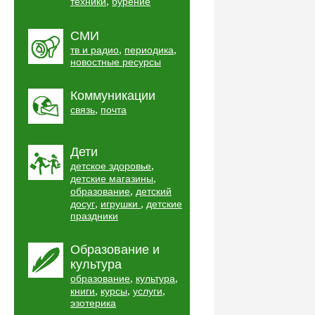
,
техники
бурение
СМИ
,
,
тв и радио
периодика
новостные ресурсы
Коммуникации
,
связь
почта
Дети
,
детское здоровье
,
детские магазины
,
образование
детский
,
,
досуг
игрушки
детские
праздники
Образование и
культура
,
,
образование
культура
,
,
,
книги
курсы
услуги
эзотерика