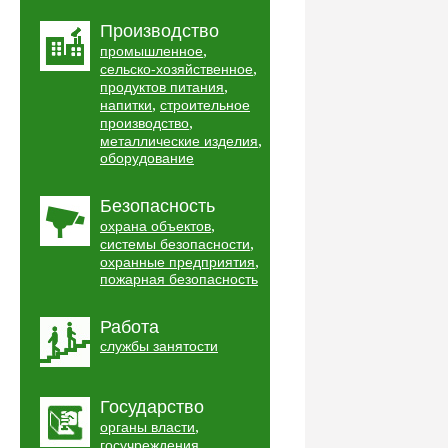
Производство
,
промышленное
,
сельско-хозяйственное
,
продуктов питания
,
напитки
строительное
,
производство
,
металлические изделия
оборудование
Безопасность
,
охрана объектов
,
системы безопасности
,
охранные предприятия
пожарная безопасность
Работа
службы занятости
Государство
,
органы власти
,
госучреждения