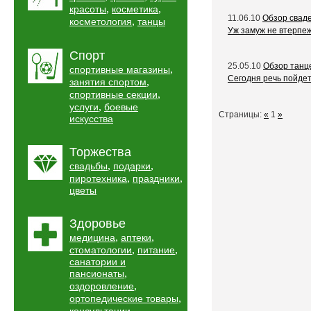
,
,
красоты
косметика
11.06.10
Обзор свад
,
косметология
танцы
Уж замуж не втерпеж
Спорт
25.05.10
Обзор танц
,
спортивные магазины
Сегодня речь пойдет
,
занятия спортом
,
спортивные секции
,
услуги
боевые
Страницы:
«
1
»
искусства
Торжества
,
,
свадьбы
подарки
,
,
пиротехника
праздники
цветы
Здоровье
,
,
медицина
аптеки
,
,
стоматологии
питание
санатории и
,
пансионаты
,
оздоровление
,
ортопедические товары
,