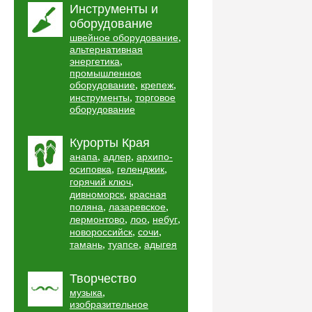
Инструменты и
оборудование
,
швейное оборудование
альтернативная
,
энергетика
промышленное
,
,
оборудование
крепеж
,
инструменты
торговое
оборудование
Курорты Края
,
,
анапа
адлер
архипо-
,
,
осиповка
геленджик
,
горячий ключ
,
дивноморск
красная
,
,
поляна
лазаревское
,
,
,
лермонтово
лоо
небуг
,
,
новороссийск
сочи
,
,
тамань
туапсе
адыгея
Творчество
,
музыка
изобразительное