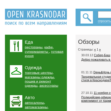
спросить
Обзоры
Еда
,
,
рестораны
кафе
Страницы:
«
1
»
,
супермаркеты
готовая
30.03.12
Собер-Баш
кухня
Добро пожаловать в
Одежда
,
торговые центры
01.11.11
Dень&Ночь о
,
магазины одежды
Танцевальная студи
стиля в Краснодаре!!
пошив и ремонт
,
одежды
аксессуары
27.10.11
11 ноября о
Авто
Полицейские-официа
комплимент от барм
,
автосалоны
,
автомагазины