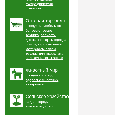
,
госпредприятия
политика
Оптовая торговля
,
,
продукты
мебель опт
,
бытовые товары
,
,
техника
запчасти
,
детские товары
одежда
,
оптом
строительные
,
материалы оптом
,
товары для праздника
сельхоз товары оптом
Животный мир
,
продажа и уход
,
здоровье животных
аквариумы
Сельское хозяйство
,
сад и огород
животноводство