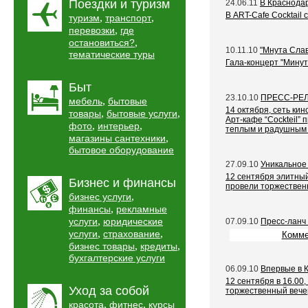
Поездки и туризм
24.06.11
В Краснодар
В ART-Cafe Cocktail
,
,
туризм
транспорт
,
перевозки
где
,
остановиться?
10.11.10
"Мнута Сла
тематические туры
Гала-концерт "Минут
Быт
23.10.10
ПРЕСС-РЕ
,
мебель
бытовые
14 октября, сеть ки
,
,
товары
бытовые услуги
Арт-кафе “Cockteil”
,
,
фото
интерьер
теплым и радушным п
,
магазины сантехники
бытовое оборудование
27.09.10
Уникальное
12 сентября элитны
Бизнес и финансы
провели торжественн
,
бизнес услуги
,
финансы
рекламные
,
услуги
юридические
07.09.10
Пресс-ланч
,
,
услуги
страхование
Комме
,
,
бизнес товары
кредиты
бухгалтерские услуги
06.09.10
Впервые в 
12 сентября в 16.00
Уход за собой
торжественный вечер
,
,
красота
фитнес
курсы