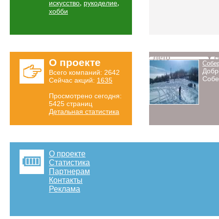
,
,
искусство
рукоделие
хобби
Лето
Н
О проекте
Собе
Добр
Всего компаний: 2642
Собе
Сейчас акций:
1635
Просмотрено сегодня:
5425 страниц
Детальная статистика
О проекте
Статистика
Партнерам
Контакты
Реклама