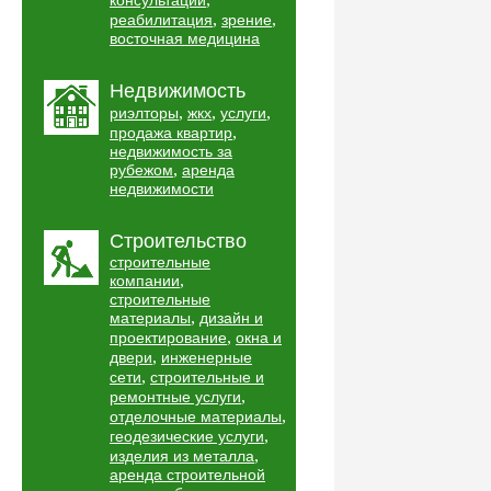
консультации
,
,
реабилитация
зрение
восточная медицина
Недвижимость
,
,
,
риэлторы
жкх
услуги
,
продажа квартир
недвижимость за
,
рубежом
аренда
недвижимости
Строительство
строительные
,
компании
строительные
,
материалы
дизайн и
,
проектирование
окна и
,
двери
инженерные
,
сети
строительные и
,
ремонтные услуги
,
отделочные материалы
,
геодезические услуги
,
изделия из металла
аренда строительной