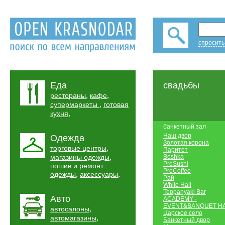
спросить
Еда
свадьбы
,
,
рестораны
кафе
,
супермаркеты
готовая
,
кухня
банкетный зал
Наш двор
Одежда
Золотая корона
,
торговые центры
Паритет
,
магазины одежды
Beshka
ProSushi
пошив и ремонт
ProCoffee
,
,
одежды
аксессуары
Рай
White Hall
Teppanyaki Bar
Авто
ACADEMY -
EVENT&BANQUET H
,
автосалоны
Царское село
,
автомагазины
Банкетный двор