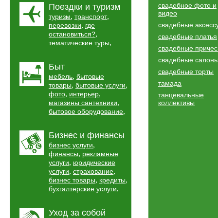
свадебное фото и
Поездки и туризм
видео
,
,
туризм
транспорт
,
свадебные аксесс
перевозки
где
,
остановиться?
свадебные платья
,
тематические туры
свадебные причес
свадебные салон
Быт
свадебные торты
,
мебель
бытовые
тамада
,
,
товары
бытовые услуги
,
,
фото
интерьер
танцевальные
,
магазины сантехники
коллективы
,
бытовое оборудование
Бизнес и финансы
,
бизнес услуги
,
финансы
рекламные
,
услуги
юридические
,
,
услуги
страхование
,
,
бизнес товары
кредиты
,
бухгалтерские услуги
Уход за собой