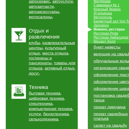
,
,
автосервис
автоуслуги
Матрешка
Самарканд № 1
,
автозапчасти
Красный Дракон
,
автоаксессуары
Итальяшка
,
мотосалоны
Метрополь
Банкетный зал Yug T
Заргарон
Мимино, ресторан
Отдых и
Ресторан Pride
развлечения
Ресторан Амбасадор
Моцарт Холл
,
клубы
развлекательные
букет невесты
,
центры
культурный
,
,
отдых
места отдыха
ведущие на свадь
гостиницы и
обручальные коль
,
пансионаты
товары для
,
,
организация свад
отдыха
активный отдых
,
досуг
оформление текс
оформление цвет
Техника
оформление шар
,
бытовая техника
постановка сваде
,
цифровая техника
танца
,
спецтехника
прокат лимузина
,
компьютерная техника
,
,
услуги
бензотехника
прокат свадебных
платьев
,
сельхозтехника
салют на свадьбу