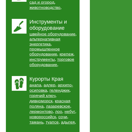
,
сад и огород
,
животноводство
Инструменты и
оборудование
,
швейное оборудование
альтернативная
,
энергетика
промышленное
,
,
оборудование
крепеж
,
инструменты
торговое
,
оборудование
Курорты Края
,
,
анапа
адлер
архипо-
,
,
осиповка
геленджик
,
горячий ключ
,
дивноморск
красная
,
,
поляна
лазаревское
,
,
,
лермонтово
лоо
небуг
,
,
новороссийск
сочи
,
,
,
тамань
туапсе
адыгея