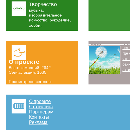
Творчество
,
музыка
изобразительное
,
,
искусство
рукоделие
,
хобби
Лето
Н
лет
где
что
О проекте
бан
Всего компаний: 2642
акт
Сейчас акций:
1635
Просмотрено сегодня:
667 страниц
Детальная статистика
О проекте
Статистика
Партнерам
Контакты
Реклама