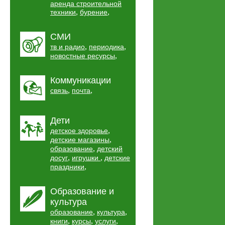
аренда строительной
,
,
техники
бурение
СМИ
,
,
тв и радио
периодика
,
новостные ресурсы
Коммуникации
,
,
связь
почта
Дети
,
детское здоровье
,
детские магазины
,
образование
детский
,
,
досуг
игрушки
детские
,
праздники
Образование и
культура
,
,
образование
культура
,
,
,
книги
курсы
услуги